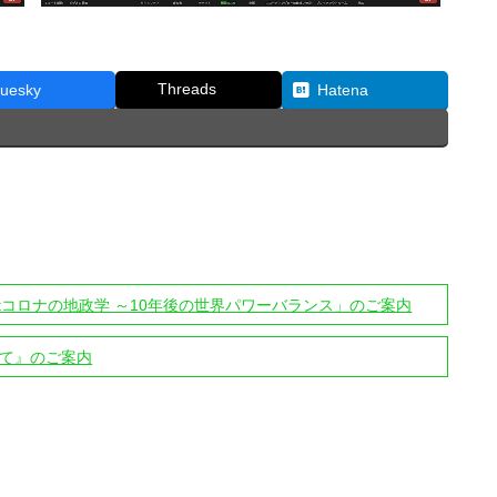
Threads
luesky
Hatena
Postコロナの地政学 ～10年後の世界パワーバランス」のご案内
いて』のご案内