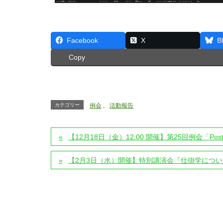
Facebook
X
B
Copy
カテゴリー
例会
、
活動報告
【12月18日（金）12:00 開催】第25回例会「
【2月3日（水）開催】特別講演会『仕掛学につ