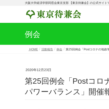
大阪大学経済学部同窓会東京支部 【東京待兼会】の公式サイト
例会
HOME
活動報告
例会
第25回例会「Postコロナの地
2020年12月23日
第25回例会「Postコロナの地政学 ～10年後の世界
パワーバランス」開催